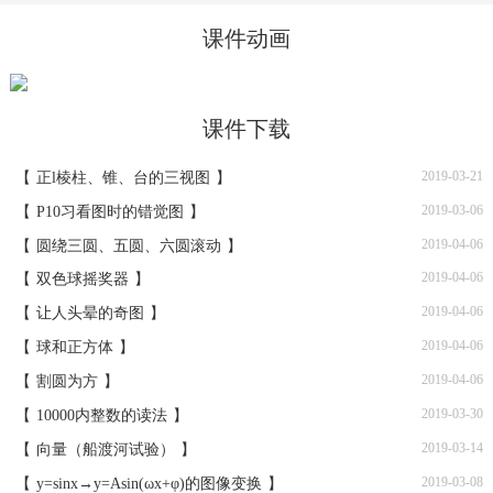
课件动画
课件下载
2019-03-21
【
正l棱柱、锥、台的三视图
】
2019-03-06
【
P10习看图时的错觉图
】
2019-04-06
【
圆绕三圆、五圆、六圆滚动
】
2019-04-06
【
双色球摇奖器
】
2019-04-06
【
让人头晕的奇图
】
2019-04-06
【
球和正方体
】
2019-04-06
【
割圆为方
】
2019-03-30
【
10000内整数的读法
】
2019-03-14
【
向量（船渡河试验）
】
2019-03-08
【
y=sinx→y=Asin(ωx+φ)的图像变换
】