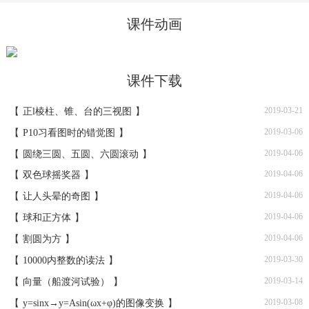
课件动画
课件下载
2019-03-21
【
正l棱柱、锥、台的三视图
】
2019-03-06
【
P10习看图时的错觉图
】
2019-04-06
【
圆绕三圆、五圆、六圆滚动
】
2019-04-06
【
双色球摇奖器
】
2019-04-06
【
让人头晕的奇图
】
2019-04-06
【
球和正方体
】
2019-04-06
【
割圆为方
】
2019-03-30
【
10000内整数的读法
】
2019-03-14
【
向量（船渡河试验）
】
2019-03-08
【
y=sinx→y=Asin(ωx+φ)的图像变换
】