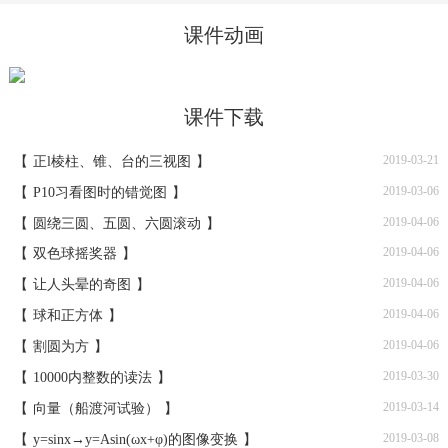
课件动画
课件下载
2019-03-21
【
正l棱柱、锥、台的三视图
】
2019-03-06
【
P10习看图时的错觉图
】
2019-04-06
【
圆绕三圆、五圆、六圆滚动
】
2019-04-06
【
双色球摇奖器
】
2019-04-06
【
让人头晕的奇图
】
2019-04-06
【
球和正方体
】
2019-04-06
【
割圆为方
】
2019-03-30
【
10000内整数的读法
】
2019-03-14
【
向量（船渡河试验）
】
2019-03-08
【
y=sinx→y=Asin(ωx+φ)的图像变换
】