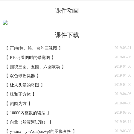
课件动画
课件下载
2019-03-21
【
正l棱柱、锥、台的三视图
】
2019-03-06
【
P10习看图时的错觉图
】
2019-04-06
【
圆绕三圆、五圆、六圆滚动
】
2019-04-06
【
双色球摇奖器
】
2019-04-06
【
让人头晕的奇图
】
2019-04-06
【
球和正方体
】
2019-04-06
【
割圆为方
】
2019-03-30
【
10000内整数的读法
】
2019-03-14
【
向量（船渡河试验）
】
2019-03-08
【
y=sinx→y=Asin(ωx+φ)的图像变换
】