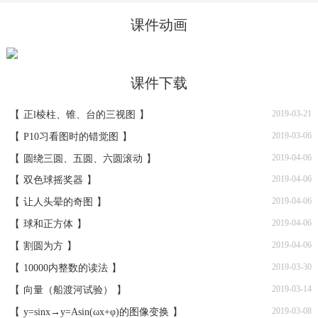
课件动画
课件下载
2019-03-21
【
正l棱柱、锥、台的三视图
】
2019-03-06
【
P10习看图时的错觉图
】
2019-04-06
【
圆绕三圆、五圆、六圆滚动
】
2019-04-06
【
双色球摇奖器
】
2019-04-06
【
让人头晕的奇图
】
2019-04-06
【
球和正方体
】
2019-04-06
【
割圆为方
】
2019-03-30
【
10000内整数的读法
】
2019-03-14
【
向量（船渡河试验）
】
2019-03-08
【
y=sinx→y=Asin(ωx+φ)的图像变换
】